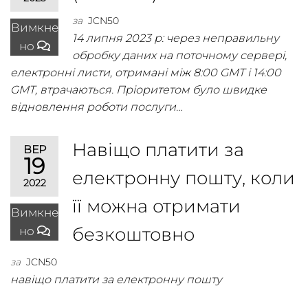
за
JCN50
Вимкне
14 липня 2023 р: через неправильну
но
обробку даних на поточному сервері,
електронні листи, отримані між 8:00 GMT і 14:00
GMT, втрачаються. Пріоритетом було швидке
відновлення роботи послуги…
Навіщо платити за
ВЕР
19
електронну пошту, коли
2022
її можна отримати
Вимкне
безкоштовно
но
за
JCN50
навіщо платити за електронну пошту