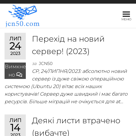
JCN50.COM
МЕНЮ
Перехід на новий
ЛИП
24
сервер! (2023)
2023
за
JCN50
Вимкне
СР, 24/ЛИПНЯ/2023: абсолютно новий
но
сервер із дуже свіжою операційною
системою (Ubuntu 20) вітає всіх наших
користувачів! Сервер дуже швидкий і має багато
ресурсів. Більше міграцій не очікується для at…
Деякі листи втрачено
ЛИП
14
(вибачте)
2023