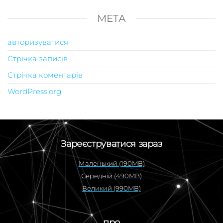
МЕТА
авторизуватися
Стрічка записів
Стрічка коментарів
WordPress.org
Зареєструватися зараз
Маленький (190MB)
Середній (490MB)
Великий (990MB)
про