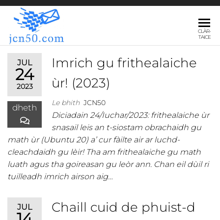
JCN50.COM
CLÀR-
TAICE
Imrich gu frithealaiche
JUL
24
ùr! (2023)
2023
Le bhith
JCN50
dheth
Diciadain 24/Iuchar/2023: frithealaiche ùr
snasail leis an t-siostam obrachaidh gu
math ùr (Ubuntu 20) a’ cur fàilte air ar luchd-
cleachdaidh gu lèir! Tha am frithealaiche gu math
luath agus tha goireasan gu leòr ann. Chan eil dùil ri
tuilleadh imrich airson aig…
Chaill cuid de phuist-d
JUL
14