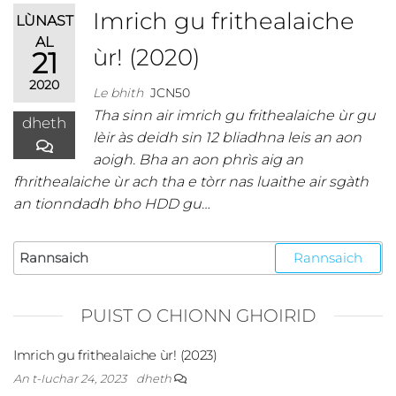
Imrich gu frithealaiche
LÙNAST
AL
ùr! (2020)
21
2020
Le bhith
JCN50
Tha sinn air imrich gu frithealaiche ùr gu
dheth
lèir às deidh sin 12 bliadhna leis an aon
aoigh. Bha an aon phrìs aig an
fhrithealaiche ùr ach tha e tòrr nas luaithe air sgàth
an tionndadh bho HDD gu…
PUIST O CHIONN GHOIRID
Imrich gu frithealaiche ùr! (2023)
An t-Iuchar 24, 2023
dheth