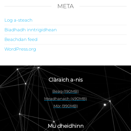
META
Log a-steach
Biadhadh inntrigidhean
Beachdan feed
WordPress.org
Clàraich a-nis
Beag (190MB)
Meadhanach (490MB)
Mòr (990MB)
Mu dheidhinn