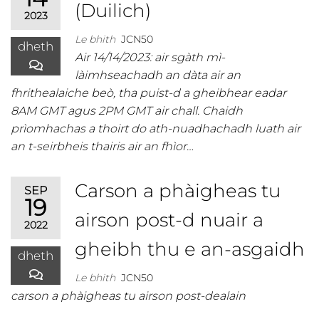
(Duilich)
2023
Le bhith
JCN50
dheth
Air 14/14/2023: air sgàth mì-
làimhseachadh an dàta air an
fhrithealaiche beò, tha puist-d a gheibhear eadar
8AM GMT agus 2PM GMT air chall. Chaidh
prìomhachas a thoirt do ath-nuadhachadh luath air
an t-seirbheis thairis air an fhìor…
Carson a phàigheas tu
SEP
19
airson post-d nuair a
2022
gheibh thu e an-asgaidh
dheth
Le bhith
JCN50
carson a phàigheas tu airson post-dealain