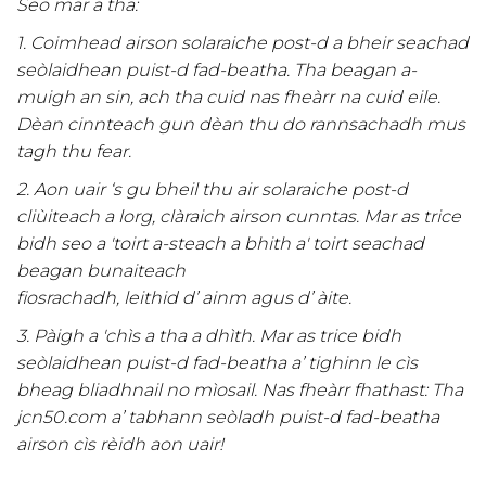
Seo mar a tha:
1. Coimhead airson solaraiche post-d a bheir seachad
seòlaidhean puist-d fad-beatha. Tha beagan a-
muigh an sin, ach tha cuid nas fheàrr na cuid eile.
Dèan cinnteach gun dèan thu do rannsachadh mus
tagh thu fear.
2. Aon uair ‘s gu bheil thu air solaraiche post-d
cliùiteach a lorg, clàraich airson cunntas. Mar as trice
bidh seo a 'toirt a-steach a bhith a' toirt seachad
beagan bunaiteach
fiosrachadh, leithid d’ ainm agus d’ àite.
3. Pàigh a 'chìs a tha a dhìth. Mar as trice bidh
seòlaidhean puist-d fad-beatha a’ tighinn le cìs
bheag bliadhnail no mìosail. Nas fheàrr fhathast: Tha
jcn50.com a’ tabhann seòladh puist-d fad-beatha
airson cìs rèidh aon uair!