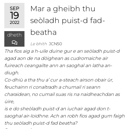
Mar a gheibh thu
SEP
19
seòladh puist-d fad-
2022
beatha
dheth
Le bhith
JCN50
Tha fios aig a h-uile duine gur e an seòladh puist-d
agad aon de na dòighean as cudromaiche air
fuireach ceangailte ann an saoghal an latha an-
diugh.
Co-dhiù a tha thu a’ cur a-steach airson obair ùr,
feuchainn ri conaltradh a chumail ri seann
charaidean, no cumail suas ris na naidheachdan as
ùire,
is e do sheòladh puist-d an iuchair agad don t-
saoghal air-loidhne. Ach an robh fios agad gum faigh
thu seòladh puist-d fad beatha?