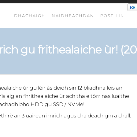
DHACHAIGH
NAIDHEACHDAN
POST-LÌN
ich gu frithealaiche ùr! (2
healaiche ùr gu lèir às deidh sin 12 bliadhna leis an
s aig an fhrithealaiche ùr ach tha e tòrr nas luaithe
rrachadh bho HDD gu SSD / NVMe!
th rè an 3 uairean imrich agus cha deach gin a chall.