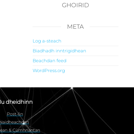
GHOIRID
META
Log a-steach
Biadhadh inntrigidhean
Beachdan feed
WordPress.org
u dheidhinn
Post-lìn
Naidheachdan
mean & Cùmhnantan