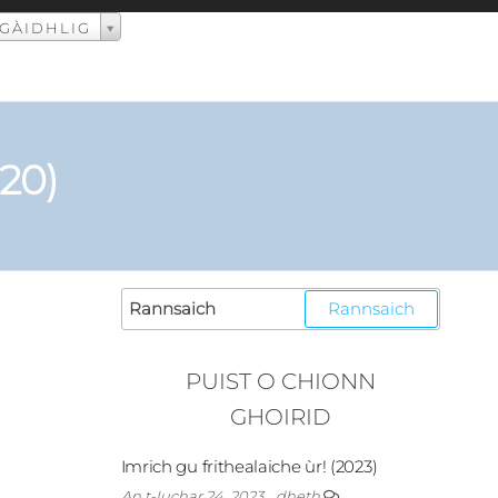
GÀIDHLIG
020)
PUIST O CHIONN
GHOIRID
Imrich gu frithealaiche ùr! (2023)
An t-Iuchar 24, 2023
dheth