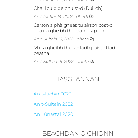
Chaill cuid de phuist-d (Duilich)
An t-Iuchar 14, 2023
dheth
Carson a phàigheas tu airson post-d
nuair a gheibh thu e an-asgaidh
An t-Sultain 19, 2022
dheth
Mar a gheibh thu seòladh puist-d fad-
beatha
An t-Sultain 19, 2022
dheth
TASGLANNAN
An t-Iuchar 2023
An t-Sultain 2022
An Lùnastal 2020
BEACHDAN O CHIONN