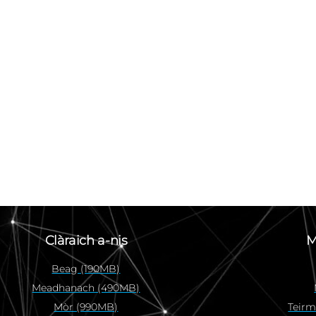
Clàraich a-nis
M
Beag (190MB)
Meadhanach (490MB)
Mòr (990MB)
Teir