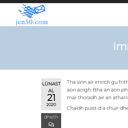
JCN50.COM
Imr
Tha sinn air imrich gu frit
LÙNAST
aon aoigh. Bha an aon phrì
AL
21
mar thoradh air an atha
2020
Chaidh puist-d a chuir dhe
dheth