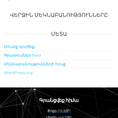
ՎԵՐՋԻՆ ՄԵԿՆԱԲԱՆՈՒԹՅՈՒՆՆԵՐԸ
ՄԵՏԱ
Մուտք գործեք
Գրառումներ feed
Մեկնաբանությունների հոսք
WordPress.org
Գրանցվեք հիմա
Փոքր (190ՄԲ)
Միջին (490ՄԲ)