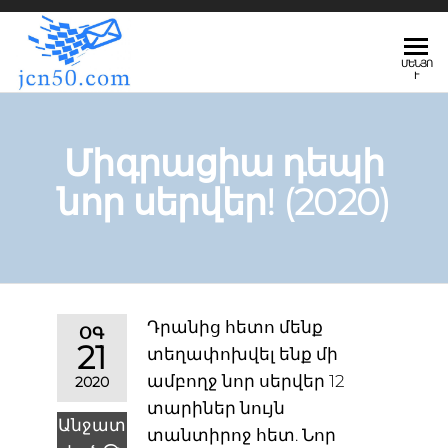
JCN50.COM
ՄԵՆՅՈ
Ւ
Միգրացիա դեպի
նոր սերվեր! (2020)
Դրանից հետո մենք
ՕԳ
21
տեղափոխվել ենք մի
ամբողջ նոր սերվեր 12
2020
տարիներ նույն
Անջատ
տանտիրոջ հետ. Նոր