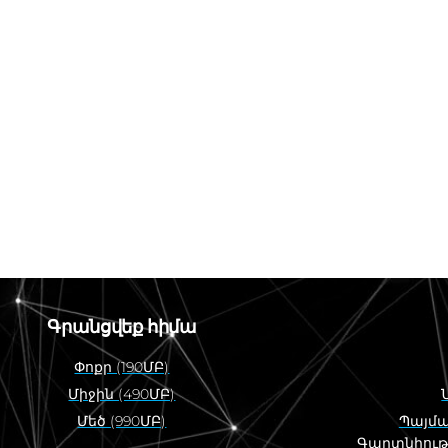
Գրանցվեք հիմա
Փոքր (190ՄԲ)
Միջին (490ՄԲ)
Մեծ (990ՄԲ)
Պայմա
Գաղտնիութ