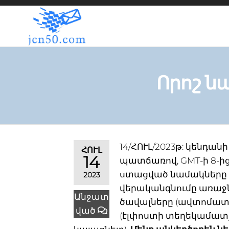
JCN50.COM
Որոշ նա
14/ՀՈՒԼ/2023թ: կենդա
ՀՈՒԼ
14
պատճառով, GMT-ի 8-ի
ստացված նամակները կ
2023
վերականգնումը առաջն
Անջատ
ծավալները (ավտոմատ) 
ված
(էլփոստի տեղեկամատյ