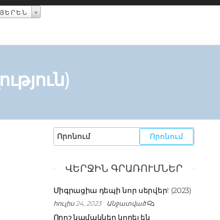
ՅԵՐԵՆ
ություն)
ՎԵՐՋԻՆ ԳՐԱՌՈՒՄՆԵՐ
Միգրացիա դեպի նոր սերվեր! (2023)
հուլիս 24, 2023
Անջատված
Որոշ նամակներ կորել են