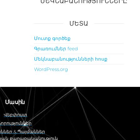
ՄԵԿՆԱԲԱՆՈՒԹՅՈՒՆՆԵՐԸ
ՄԵՏԱ
Մուտք գործեք
Գրառումներ feed
Մեկնաբանությունների հոսք
WordPress.org
Մասին
Վեբփոստ
Նորություններ
ններ & Պայմաններ
յան քաղաքականություն