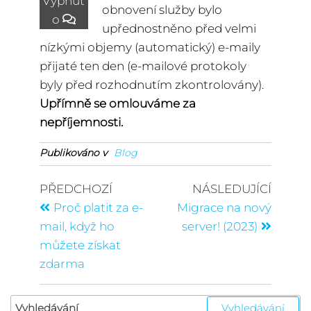
Vypnut
obnovení služby bylo
o
upřednostněno před velmi
nízkými objemy (automatický) e-maily
přijaté ten den (e-mailové protokoly
byly před rozhodnutím zkontrolovány).
Upřímně se omlouváme za
nepříjemnosti.
Publikováno v
Blog
PŘEDCHOZÍ
NÁSLEDUJÍCÍ
Proč platit za e-
Migrace na nový
mail, když ho
server! (2023)
můžete získat
zdarma