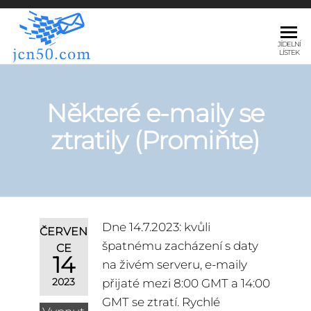
JCN50.COM
JÍDELNÍ
LÍSTEK
Některé e-maily se
ztratily (Promiňte)
Dne 14.7.2023: kvůli
ČERVEN
špatnému zacházení s daty
CE
14
na živém serveru, e-maily
2023
přijaté mezi 8:00 GMT a 14:00
GMT se ztratí. Rychlé