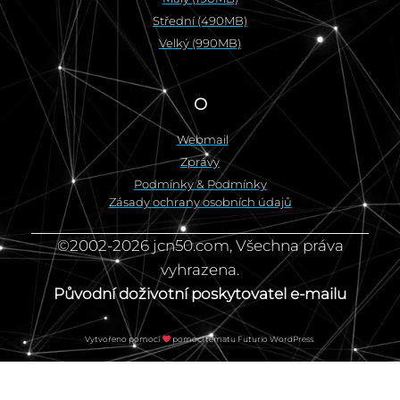
Střední (490MB)
Velký (990MB)
O
Webmail
Zprávy
Podmínky & Podmínky
Zásady ochrany osobních údajů
©2002-2026 jcn50.com, Všechna práva
vyhrazena.
Původní doživotní poskytovatel e-mailu
Vytvořeno pomocí
pomocí tématu Futurio WordPress.