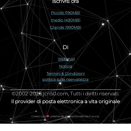
Iscriviti ora
Piccolo (190MB)
medio (490MB)
Grande (990MB)
Di
Webmail
Notizia
Termini & Condizioni
politica sulla riservatezza
©2002-2026 jcn50.com, Tutti i diritti riservati.
Il provider di posta elettronica a vita originale
Creato con
utilizzando il tema WordPress Futurio.