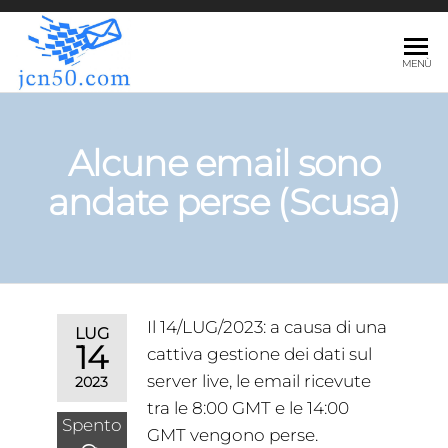
JCN50.COM
MENÙ
Alcune email sono
andate perse (Scusa)
Il 14/LUG/2023: a causa di una
LUG
14
cattiva gestione dei dati sul
server live, le email ricevute
2023
tra le 8:00 GMT e le 14:00
Spento
GMT vengono perse.