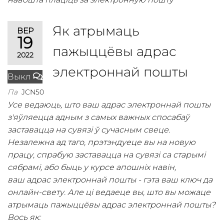
Як атрымаць
ВЕР
19
пажыццёвы адрас
2022
электроннай пошты
Выкл
Па
JCN50
Усе ведаюць, што ваш адрас электроннай пошты
з'яўляецца адным з самых важных спосабаў
заставацца на сувязі ў сучасным свеце.
Незалежна ад таго, прэтэндуеце вы на новую
працу, спрабую заставацца на сувязі са старымі
сябрамі, або быць у курсе апошніх навін,
ваш адрас электроннай пошты - гэта ваш ключ да
онлайн-свету. Але ці ведаеце вы, што вы можаце
атрымаць пажыццёвы адрас электроннай пошты?
Вось як: