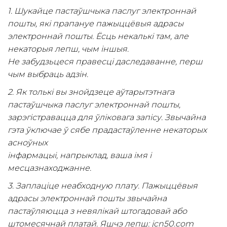
1. Шукайце пастаўшчыка паслуг электроннай
пошты, які прапануе пажыццёвыя адрасы
электроннай пошты. Ёсць некалькі там, але
некаторыя лепш, чым іншыя.
Не забудзьцеся правесці даследаванне, перш
чым выбраць адзін.
2. Як толькі вы знойдзеце аўтарытэтнага
пастаўшчыка паслуг электроннай пошты,
зарэгістравацца для ўліковага запісу. Звычайна
гэта ўключае ў сябе прадастаўленне некаторых
асноўных
інфармацыі, напрыклад, ваша імя і
месцазнаходжанне.
3. Заплаціце неабходную плату. Пажыццёвыя
адрасы электроннай пошты звычайна
пастаўляюцца з невялікай штогадовай або
штомесячнай платай. Яшчэ лепш: jcn50.com