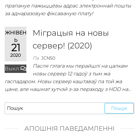
прапануе пажыццёвы адрас электроннай пошты
за аднаразовую фіксаваную плату!
Міграцыя на новы
ЖНІВЕН
Ь
сервер! (2020)
21
2020
Па
JCN50
Пасля гэтага мы перайшлі на цалкам
Выкл
новы сервер 12 гадоў з тым жа
гаспадаром. Новы сервер каштаваў па той жа
цане, але нашмат хутчэй з-за пераходу з HDD на…
АПОШНІЯ ПАВЕДАМЛЕННІ