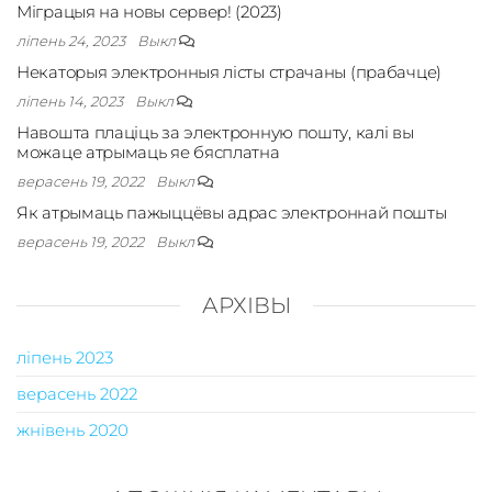
Міграцыя на новы сервер! (2023)
ліпень 24, 2023
Выкл
Некаторыя электронныя лісты страчаны (прабачце)
ліпень 14, 2023
Выкл
Навошта плаціць за электронную пошту, калі вы
можаце атрымаць яе бясплатна
верасень 19, 2022
Выкл
Як атрымаць пажыццёвы адрас электроннай пошты
верасень 19, 2022
Выкл
АРХІВЫ
ліпень 2023
верасень 2022
жнівень 2020