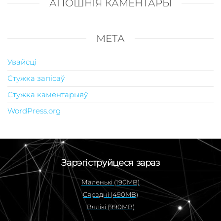
АПОШНІЯ КАМЕНТАРЫ
МЕТА
Увайсці
Стужка запісаў
Стужка каментарыяў
WordPress.org
Зарэгіструйцеся зараз
Маленькі (190MB)
Сярэдні (490MB)
Вялікі (990MB)