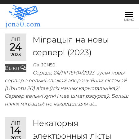
JCN50.COM
МЕНЮ
Міграцыя на новы
ЛІП
24
сервер! (2023)
2023
Па
JCN50
Выкл
Серада, 24/ЛІПЕНЯ/2023: зусім новы
сервер з вельмі свежай аперацыйнай сістэмай
(Ubuntu 20) вітае ўсіх нашых карыстальнікаў!
Сервер вельмі хуткі і мае шмат рэсурсаў. Больш
ніякіх міграцый не чакаецца для at…
Некаторыя
ЛІП
14
электронныя лісты
2023