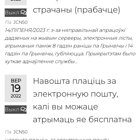
страчаны (прабачце)
Выкл
Па
JCN50
14/ЛІПЕНЯ/2023 г: з-за няправільнай апрацоўкі
дадзеных на жывым серверы, электронныя лісты,
атрыманыя паміж 8 гадзін раніцы па Грынвічы і 14
гадзін па Грынвічы, губляюцца. Прыярытэтам было
хуткае аднаўленне службы…
Навошта плаціць за
ВЕР
19
электронную пошту,
2022
калі вы можаце
Выкл
атрымаць яе бясплатна
Па
JCN50
навошта плаціць за электронную пошту