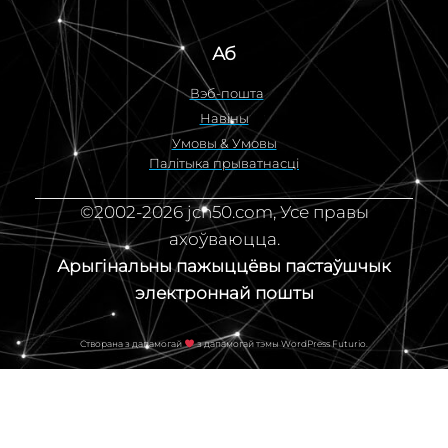
Аб
Вэб-пошта
Навіны
Умовы & Умовы
Палітыка прыватнасці
©2002-2026 jcn50.com, Усе правы
ахоўваюцца.
Арыгінальны пажыццёвы пастаўшчык
электроннай пошты
Створана з дапамогай
з дапамогай тэмы WordPress Futurio.