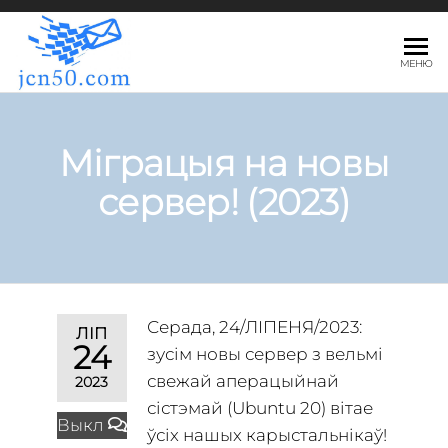
JCN50.COM
МЕНЮ
Міграцыя на новы
сервер! (2023)
Серада, 24/ЛІПЕНЯ/2023:
ЛІП
24
зусім новы сервер з вельмі
свежай аперацыйнай
2023
сістэмай (Ubuntu 20) вітае
Выкл
ўсіх нашых карыстальнікаў!