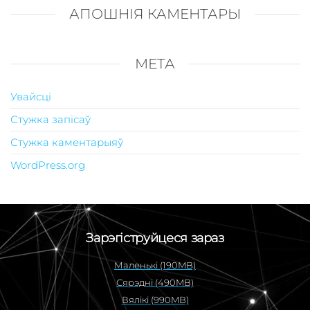
АПОШНІЯ КАМЕНТАРЫ
МЕТА
Увайсці
Стужка запісаў
Стужка каментарыяў
WordPress.org
Зарэгіструйцеся зараз
Маленькі (190MB)
Сярэдні (490MB)
Вялікі (990MB)