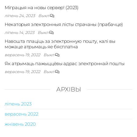
Міграцыя на новы сервер! (2023)
ліпень 24, 2023
Выкл
Некаторыя электронныя лісты страчаны (прабачце)
ліпень 14, 2023
Выкл
Навошта плаціць за электронную пошту, калі вы
можаце атрымаць яе бясплатна
верасень 19, 2022
Выкл
Як атрымаць пажыццёвы адрас электроннай пошты
верасень 19, 2022
Выкл
АРХІВЫ
ліпень 2023
верасень 2022
жнівень 2020