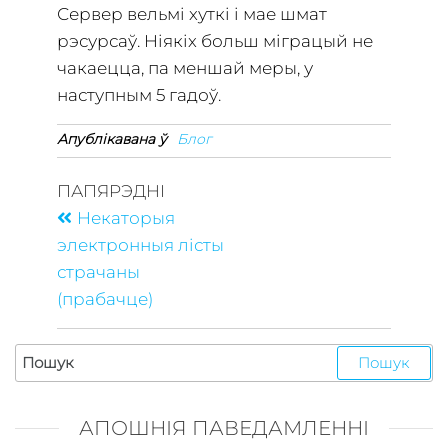
Сервер вельмі хуткі і мае шмат
рэсурсаў. Ніякіх больш міграцый не
чакаецца, па меншай меры, у
наступным 5 гадоў.
Апублікавана ў
Блог
ПАПЯРЭДНІ
Некаторыя
электронныя лісты
страчаны
(прабачце)
АПОШНІЯ ПАВЕДАМЛЕННІ