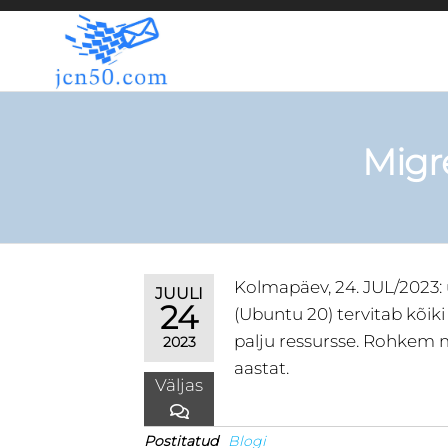
JCN50.COM
Migr
Kolmapäev, 24. JUL/2023:
JUULI
24
(Ubuntu 20) tervitab kõiki 
palju ressursse. Rohkem 
2023
aastat.
Väljas
Postitatud
Blogi