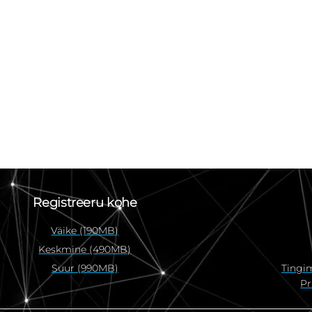
Registreeru kohe
Väike (190MB)
Keskmine (490MB)
Suur (990MB)
Tingi
Pr