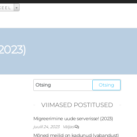
KEEL
2023)
VIIMASED POSTITUSED
Migreerimine uude serverisse! (2023)
juulil 24, 2023
Väljas
Mõned meilid on kadunud (vabandust)