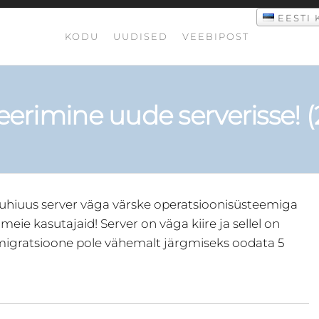
EESTI 
KODU
UUDISED
VEEBIPOST
eerimine uude serverisse! (
 uhiuus server väga värske operatsioonisüsteemiga
meie kasutajaid! Server on väga kiire ja sellel on
migratsioone pole vähemalt järgmiseks oodata 5