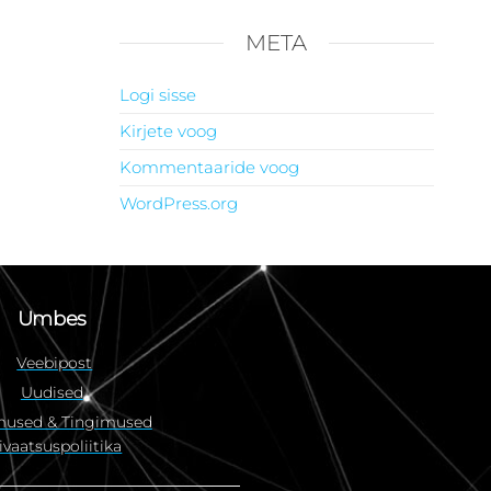
META
Logi sisse
Kirjete voog
Kommentaaride voog
WordPress.org
Umbes
Veebipost
Uudised
mused & Tingimused
ivaatsuspoliitika