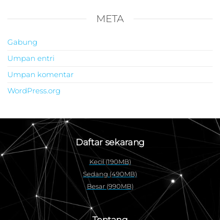
META
Gabung
Umpan entri
Umpan komentar
WordPress.org
Daftar sekarang
Kecil (190MB)
Sedang (490MB)
Besar (990MB)