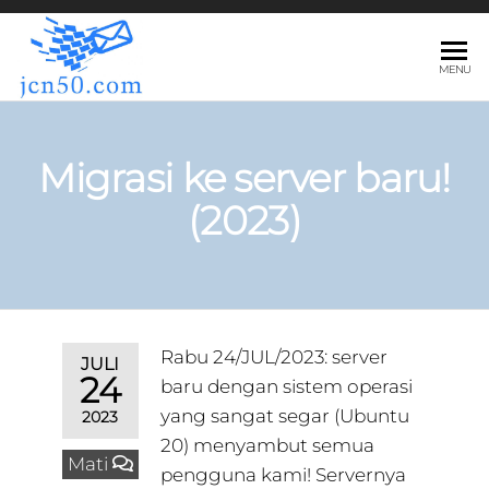
JCN50.COM
MENU
Migrasi ke server baru!
(2023)
Rabu 24/JUL/2023: server
JULI
24
baru dengan sistem operasi
yang sangat segar (Ubuntu
2023
20) menyambut semua
Mati
pengguna kami! Servernya