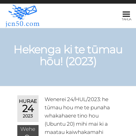
JCN50.COM
TAHUA
Hekenga ki te tūmau
hōu! (2023)
Wenerei 24/HUL/2023: he
HURAE
24
tūmau hou me te punaha
whakahaere tino hou
2023
(Ubuntu 20) mihi mai ki a
Wehe
maatau kaiwhakamahi