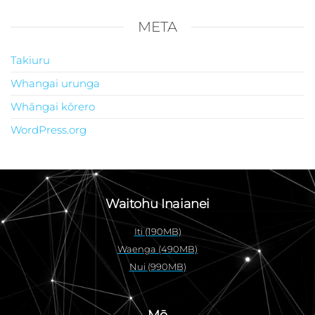
META
Takiuru
Whangai urunga
Whāngai kōrero
WordPress.org
Waitohu Inaianei
Iti (190MB)
Waenga (490MB)
Nui (990MB)