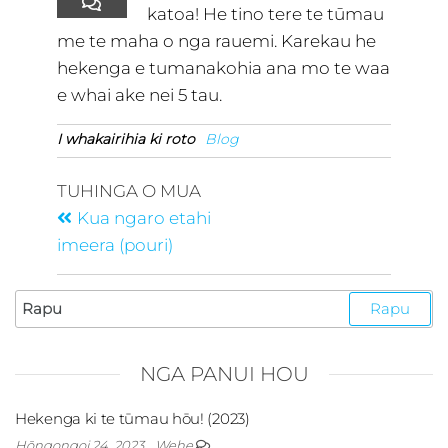
katoa! He tino tere te tūmau
me te maha o nga rauemi. Karekau he
hekenga e tumanakohia ana mo te waa
e whai ake nei 5 tau.
I whakairihia ki roto
Blog
TUHINGA O MUA
Kua ngaro etahi
imeera (pouri)
NGA PANUI HOU
Hekenga ki te tūmau hōu! (2023)
Hōngongoi 24, 2023
Wehe