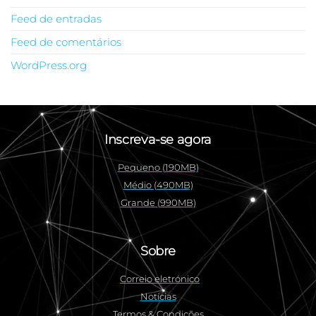
Feed de entradas
Feed de comentários
WordPress.org
Inscreva-se agora
Pequeno (190MB)
Médio (490MB)
Grande (990MB)
Sobre
Correio eletrónico
Notícias
Termos & Condições