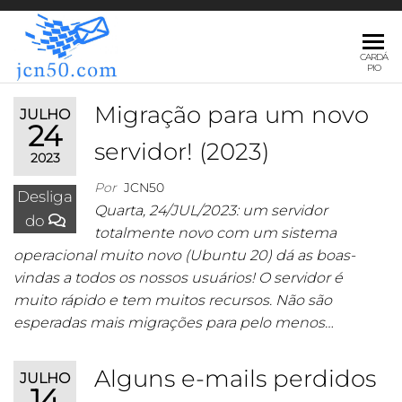
JCN50.COM
CARDÁ
PIO
Migração para um novo
JULHO
24
servidor! (2023)
2023
Por
JCN50
Desliga
Quarta, 24/JUL/2023: um servidor
do
totalmente novo com um sistema
operacional muito novo (Ubuntu 20) dá as boas-
vindas a todos os nossos usuários! O servidor é
muito rápido e tem muitos recursos. Não são
esperadas mais migrações para pelo menos…
Alguns e-mails perdidos
JULHO
14