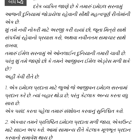
બંધ
દરેક વ્યક્તિ જાણે છે કે તમારું ઇમેઇલ સરનામું
આજની દુનિયામાં જોડાયેલા રહેવાની સૌથી મહત્વપૂર્ણ રીતોમાંની
એક છે.
શું તમે નવી નોકરી માટે અરજી કરી રહ્યાં છો, જૂના મિત્રો સાથે
સંપર્કમાં રહેવાનો પ્રયાસ કરો, અથવા નવીનતમ સમાચાર સાથે
રાખવા,
તમારું ઈમેલ સરનામું એ ઓનલાઈન દુનિયાની તમારી ચાવી છે.
પરંતુ શું તમે જાણો છો કે તમને આજીવન ઈમેલ એડ્રેસ મળી શકે
છે?
અહીં કેવી રીતે છે:
1. એક ઇમેઇલ પ્રદાતા માટે જુઓ જે આજીવન ઇમેઇલ સરનામાં
પ્રદાન કરે છે. ત્યાં બહાર થોડા છે, પરંતુ કેટલાક અન્ય કરતા વધુ
સારા છે.
એક પસંદ કરતા પહેલા તમારું સંશોધન કરવાનું સુનિશ્ચિત કરો.
2. એકવાર તમને પ્રતિષ્ઠિત ઇમેઇલ પ્રદાતા મળી જાય, એકાઉન્ટ
માટે સાઇન અપ કરો. આમાં સામાન્ય રીતે કેટલાક મૂળભૂત પ્રદાન
કરવાનો સમાવેશ થાય છે