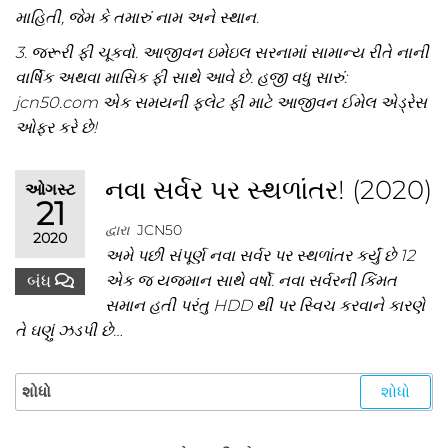
માહિતી, જેમ કે તમારું નામ અને સ્થાન.
3. જરૂરી ફી ચૂકવો. આજીવન ઇમેઇલ સરનામાં સામાન્ય રીતે નાની
વાર્ષિક અથવા માસિક ફી સાથે આવે છે. હજી વધુ સારું:
jcn50.com એક સમયની ફ્લેટ ફી માટે આજીવન ઈમેલ એડ્રેસ
ઓફર કરે છે!
નવા સર્વર પર સ્થળાંતર! (2020)
ઓગસ્ટ
21
દ્વારા
JCN50
2020
અમે પછી સંપૂર્ણ નવા સર્વર પર સ્થળાંતર કર્યું છે 12
બંધ
એક જ યજમાન સાથે વર્ષો. નવા સર્વરની કિંમત
સમાન હતી પરંતુ HDD થી પર સ્વિચ કરવાને કારણે
તે ઘણું ઝડપી છે…