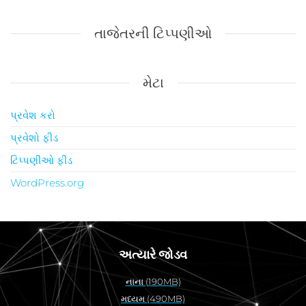
તાજેતરની ટિપ્પણીઓ
મેટા
પ્રવેશ કરો
પ્રવેશો ફીડ
ટિપ્પણીઓ ફીડ
WordPress.org
અત્યારે જોડવ
નાના (190MB)
મધ્યમ (490MB)