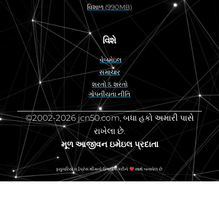
વિશાળ (990MB)
વિશે
વેબમેઇલ
સમાચાર
શરતો & શરતો
ગોપનીયતા નીતિ
©2002-2026 jcn50.com, બધા હકો અમારી પાસે
રાખેલા છે.
મૂળ આજીવન ઇમેઇલ પ્રદાતા
ફ્યુચરિયો વર્ડપ્રેસ થીમનો ઉપયોગ કરીને
સાથે બનાવેલ છે.