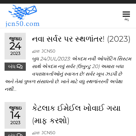
JCN50.COM
મેનુ
નવા સર્વર પર સ્થળાંતર! (2023)
જુલાઇ
24
દ્વારા
JCN50
2023
બુધ 24/JUL/2023: એકદમ નવી ઓપરેટિંગ સિસ્ટમ
બંધ
સાથે એકદમ નવું સર્વર (ઉબુન્ટુ 20) અમારા બધા
વપરાશકર્તાઓનું સ્વાગત છે! સર્વર ખૂબ ઝડપી છે
અને તેમાં પુષ્કળ સંસાધનો છે. ખાતે માટે વધુ સ્થળાંતરની અપેક્ષા
નથી…
કેટલાક ઈમેઈલ ખોવાઈ ગયા
જુલાઇ
14
(માફ કરશો)
2023
દ્વારા
JCN50
બંધ