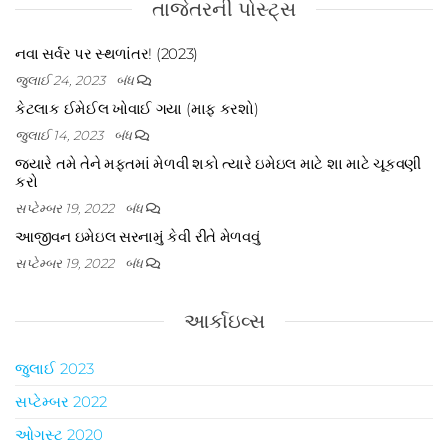
તાજેતરની પોસ્ટ્સ
નવા સર્વર પર સ્થળાંતર! (2023)
જુલાઈ 24, 2023
બંધ
કેટલાક ઈમેઈલ ખોવાઈ ગયા (માફ કરશો)
જુલાઈ 14, 2023
બંધ
જ્યારે તમે તેને મફતમાં મેળવી શકો ત્યારે ઇમેઇલ માટે શા માટે ચૂકવણી
કરો
સપ્ટેમ્બર 19, 2022
બંધ
આજીવન ઇમેઇલ સરનામું કેવી રીતે મેળવવું
સપ્ટેમ્બર 19, 2022
બંધ
આર્કાઇવ્સ
જુલાઈ 2023
સપ્ટેમ્બર 2022
ઓગસ્ટ 2020