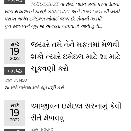
14/JUL/2023 ના રોજ: લાઇવ સર્વર પરના ડેટાના
ખોટા સંચાલનને કારણે, 8AM GMT અને 2PM GMT ની વચ્ચે
પ્રાપ્ત થયેલ ઇમેઇલ્સ ખોવાઈ જાય છે. સેવાની ઝડપી
પુનઃસ્થાપનને ખૂબ જ અગ્રતા આપવામાં આવી હતી…
જ્યારે તમે તેને મફતમાં મેળવી
સપ્ટે
19
શકો ત્યારે ઇમેઇલ માટે શા માટે
2022
ચૂકવણી કરો
બંધ
દ્વારા
JCN50
શા માટે ઇમેઇલ માટે ચૂકવણી કરો
આજીવન ઇમેઇલ સરનામું કેવી
સપ્ટે
19
રીતે મેળવવું
2022
દ્વારા
JCN50