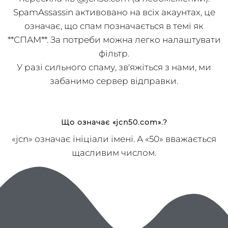
Ви також можете безкоштовно попросити
пересилачів @jcn50.com (& необмежений).
SpamAssassin активовано на всіх акаунтах, це
означає, що спам позначається в темі як
**СПАМ**. За потреби можна легко налаштувати
фільтр.
У разі сильного спаму, зв'яжіться з нами, ми
забанимо сервер відправки.
Що означає «jcn50.com».?
«jcn» означає ініціали імені. А «50» вважається
щасливим числом.