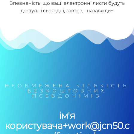
Впевненість, що ваші електронні листи будуть
доступні сьогодні, завтра, і назавжди~
НЕОБМЕЖЕНА КІЛЬКІСТЬ
БЕЗКОШТОВНИХ
ПСЕВДОНІМІВ
ім'я
користувача+work@jcn50.c