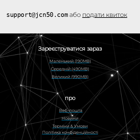
Ю ПОШТОЮ:
support@jcn50.com
або
подати квиток
Зареєструватися зараз
Маленький (190MB)
Середній (490MB)
Великий (990MB)
про
Веб-пошта
Новини
Терміни & Умови