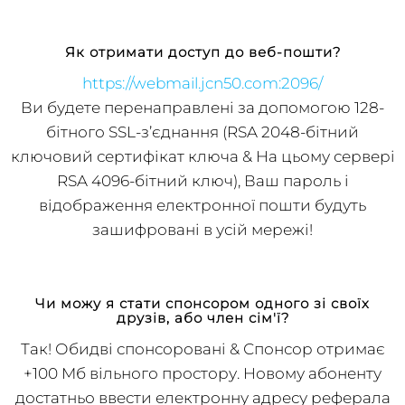
люблю
FromSmash
.
Як отримати доступ до веб-пошти?
https://webmail.jcn50.com:2096/
Ви будете перенаправлені за допомогою 128-
бітного SSL-з’єднання (RSA 2048-бітний
ключовий сертифікат ключа & На цьому сервері
RSA 4096-бітний ключ), Ваш пароль і
відображення електронної пошти будуть
зашифровані в усій мережі!
Чи можу я стати спонсором одного зі своїх
друзів, або член сім'ї?
Так! Обидві спонсоровані & Спонсор отримає
+100 Мб вільного простору. Новому абоненту