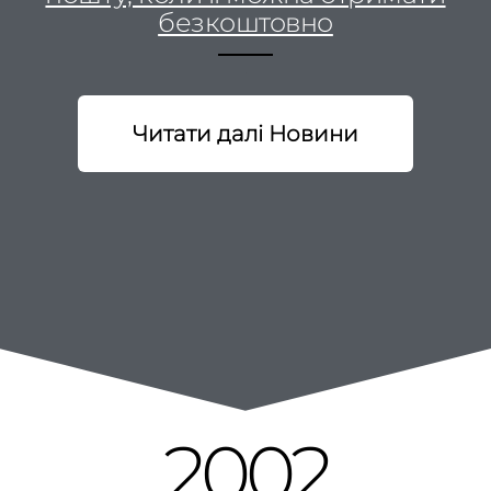
Навіщо платити за електронну
пошту, коли її можна отримати
безкоштовно
…
Читати далі Новини