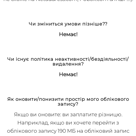
ваш обліковий запис на ДОВІЧНИЙ період! (це
не схоже на Netaddress.com, Pobox.com & інші ...!).
Чи зміниться умови пізніше??
Немає!
Чи існує політика неактивності/бездіяльності/
видалення?
Немає!
Як оновити/понизити простір мого облікового
запису?
Якщо ви оновите: ви заплатите різницю.
Наприклад, якщо ви хочете перейти з