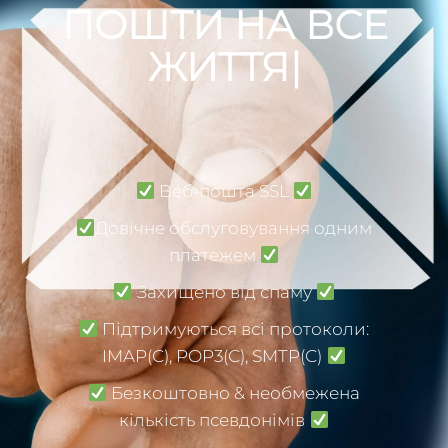
ПОШТИ НА ВСЕ
ЖИТТЯ
|
Веб-пошта SSL
Довічне обслуговування одним
платежем
Захищено від спаму
Підтримуються всі протоколи:
IMAP(С), POP3(С), SMTP(С)
Безкоштовно & необмежена
кількість псевдонімів