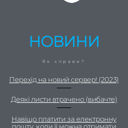
НОВИНИ
Як справи?
Перехід на новий сервер! (2023)
…
Деякі листи втрачено (вибачте)
…