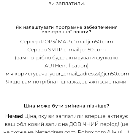
(той, який ви вказали під час реєстрації), і якщо
ви заплатили.
Як налаштувати програмне забезпечення
електронної пошти?
Сервер POP3/IMAP є: mail.jcn50.com
Сервер SMTP є: mail.jcn50.com
(вам потрібно буде активувати функцію
AUTHentification)
Ім'я користувача:
your_email_adresss@jcn50.com
Якщо вам потрібна підказка, зв'яжіться з нами.
Ціна може бути змінена пізніше?
Немає!
Ціна, яку ви заплатили вперше, активує