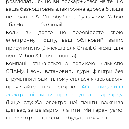
будете здивовані! Як ви думаєте, чи будуть вас
розглядати, якщо ви поскаржитеся на те, що
ваша безкоштовна електронна адреса більше
не працює?? Спробуйте з будь-яким: Yahoo
або Hotmail, або Gmail.
Коли ви довго не перевіряєте свою
електронну пошту, ваш обліковий запис
призупинено (9 місяців для Gmail, 6 місяці для
обох Yahoo & Гаряча пошта).
Компанії стикаються з великою кількістю
СПАМу, і вони встановили дурні фільтри без
втручання людини, тому сталася якась аварія,
прочитайте цю історію
AOL видалила
електронні листи про вступ до Гарварду
.
Якщо служба електронної пошти важлива
для вас, за це варто платити. Ми гарантуємо,
що електронні листи не будуть втрачені.