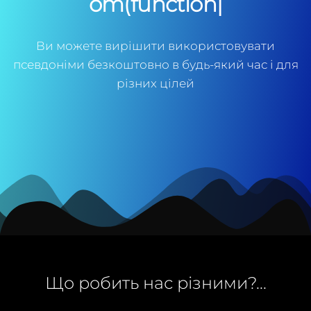
om(function() {var
ml="%5mok
|
Ви можете вирішити використовувати
псевдоніми безкоштовно в будь-який час і для
різних цілей
Що робить нас різними?...