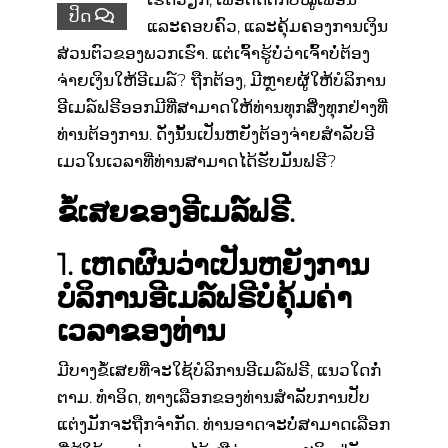
ປິດ
ແລະຄອບຄົວ, ແລະຄຸ້ມຄອງການເງິນ
ສ່ວນຕົວຂອງພວກເຮົາ. ແຕ່ເຈົ້າຮູ້ບໍ່ວ່າເຈົ້າບໍ່ຕ້ອງ
ຈ່າຍເງິນໃຫ້ອີເມລ໌? ຖືກຕ້ອງ, ມີຫຼາຍຜູ້ໃຫ້ບໍລິການ
ອີເມລ໌ຟຣີອອກມີທີ່ສາມາດໃຫ້ທ່ານທຸກສິ່ງທຸກຢ່າງທີ່
ທ່ານຕ້ອງການ. ດັ່ງນັ້ນເປັນຫຍັງຕ້ອງຈ່າຍສໍາລັບອີ
ເມວໃນເວລາທີ່ທ່ານສາມາດໄດ້ຮັບມັນຟຣີ?
ຂໍ້ເສຍຂອງອີເມລ໌ຟຣີ.
1. ເຫດຜົນວ່າເປັນຫຍັງການ
ບໍລິການອີເມລ໌ຟຣີບໍ່ຄຸ້ມຄ່າ
ເວລາຂອງທ່ານ
ມີບາງຂໍ້ເສຍທີ່ຈະໃຊ້ບໍລິການອີເມລ໌ຟຣີ, ແນວໃດກໍ່
ຕາມ. ທໍາອິດ, ທາງເລືອກຂອງທ່ານສໍາລັບການປັບ
ແຕ່ງມັກຈະຖືກຈໍາກັດ. ທ່ານອາດຈະບໍ່ສາມາດເລືອກ