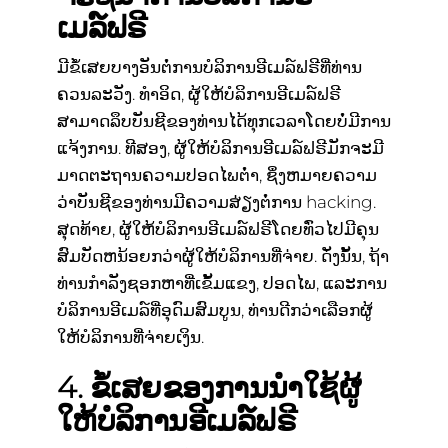
ເມລ໌ຟຣີ
ມີຂໍ້ເສຍບາງອັນຕໍ່ການບໍລິການອີເມລ໌ຟຣີທີ່ທ່ານ
ຄວນລະວັງ. ທໍາອິດ, ຜູ້ໃຫ້ບໍລິການອີເມລ໌ຟຣີ
ສາມາດລຶບບັນຊີຂອງທ່ານໄດ້ທຸກເວລາໂດຍບໍ່ມີການ
ແຈ້ງການ. ທີສອງ, ຜູ້ໃຫ້ບໍລິການອີເມລ໌ຟຣີມັກຈະມີ
ມາດຕະຖານຄວາມປອດໄພຕ່ໍາ, ຊຶ່ງຫມາຍຄວາມ
ວ່າບັນຊີຂອງທ່ານມີຄວາມສ່ຽງຕໍ່ການ hacking.
ສຸດທ້າຍ, ຜູ້ໃຫ້ບໍລິການອີເມລ໌ຟຣີໂດຍທົ່ວໄປມີຄຸນ
ສົມບັດຫນ້ອຍກວ່າຜູ້ໃຫ້ບໍລິການທີ່ຈ່າຍ. ດັ່ງນັ້ນ, ຖ້າ
ທ່ານກໍາລັງຊອກຫາທີ່ເຂັ້ມແຂງ, ປອດໄພ, ແລະການ
ບໍລິການອີເມລ໌ທີ່ອຸດົມສົມບູນ, ທ່ານດີກວ່າເລືອກຜູ້
ໃຫ້ບໍລິການທີ່ຈ່າຍເງິນ.
4. ຂໍ້ເສຍຂອງການນໍາໃຊ້ຜູ້
ໃຫ້ບໍລິການອີເມລ໌ຟຣີ