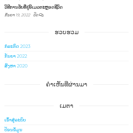
ວິທີການຮັບທີ່ຢູ່ອີເມວຕະຫຼອດຊີວິດ
ກັນຍາ 19, 2022
ປິດ
ຮວບຮວມ
ກໍລະກົດ 2023
ກັນຍາ 2022
ສິງຫາ 2020
ຄຳເຫັນທີ່ຜ່ານມາ
ເມຕາ
ເຂົ້າ​ສູ່​ລະ​ບົບ
ປ້ອນຂໍ້ມູນ