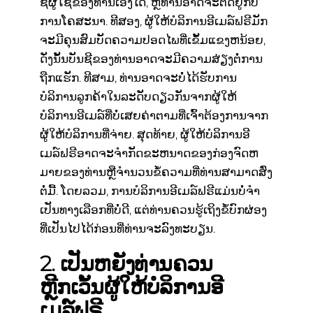
ຊື່ຜູ້ໃຊ້ຂອງທ່ານເອງໄດ້, ຫຼືທ່ານອາດຈະຕິດຢູ່ກັບ
ການໂຄສະນາ. ທີສອງ, ຜູ້ໃຫ້ບໍລິການອີເມລ໌ຟຣີມັກ
ຈະມີຄຸນສົມບັດຄວາມປອດໄພທີ່ເຂັ້ມແຂງຫນ້ອຍ,
ດັ່ງນັ້ນບັນຊີຂອງທ່ານອາດຈະມີຄວາມສ່ຽງຕໍ່ການ
ຖືກແຮັກ. ທີສາມ, ທ່ານອາດຈະບໍ່ໄດ້ຮັບການ
ບໍລິການລູກຄ້າໃນລະດັບດຽວກັນຈາກຜູ້ໃຫ້
ບໍລິການອີເມລ໌ທີ່ບໍ່ເສຍຄ່າຕາມທີ່ເຈົ້າຕ້ອງການຈາກ
ຜູ້ໃຫ້ບໍລິການທີ່ຈ່າຍ. ສຸດທ້າຍ, ຜູ້ໃຫ້ບໍລິການອີ
ເມລ໌ຟຣີອາດຈະຈໍາກັດຂະຫນາດຂອງກ່ອງຈົດຫ
ມາຍຂອງທ່ານຫຼືຈໍານວນຂໍ້ຄວາມທີ່ທ່ານສາມາດສົ່ງ
ຕໍ່ມື້. ໂດຍລວມ, ການບໍລິການອີເມລ໌ຟຣີແມ່ນບໍ່ຈໍາ
ເປັນທາງເລືອກທີ່ບໍ່ດີ, ແຕ່ທ່ານຄວນຮູ້ເຖິງຂໍ້ບົກຜ່ອງ
ທີ່ເປັນໄປໄດ້ກ່ອນທີ່ທ່ານຈະລົງທະບຽນ.
2. ເປັນຫຍັງທ່ານຄວນ
ຫຼີກເວັ້ນຜູ້ໃຫ້ບໍລິການອີ
ເມລ໌ຟຣີ