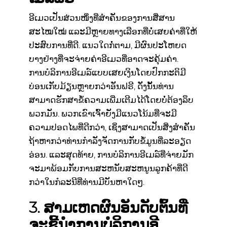
ອີເມວເປັນສ່ວນໜຶ່ງທີ່ສຳຄັນຂອງການສື່ສານ
ສະໄໝໃໝ່ ແລະມີຫຼາຍທາງເລືອກທີ່ບໍ່ເສຍຄ່າທີ່ໃຫ້
ປະສົບການທີ່ດີ. ແນວໃດກໍ່ຕາມ, ມີຜົນປະໂຫຍດ
ບາງຢ່າງທີ່ຈະຈ່າຍຄ່າອີເມວທີ່ອາດຈະຄຸ້ມຄ່າ.
ການບໍລິການອີເມລ໌ແບບເສຍເງິນໂດຍປົກກະຕິມີ
ບ່ອນເກັບມ້ຽນຫຼາຍກວ່າອັນຟຣີ, ດັ່ງນັ້ນທ່ານ
ສາມາດຮັກສາຂໍ້ຄວາມເພີ່ມເຕີມໄດ້ໂດຍບໍ່ຕ້ອງລຶບ
ພວກມັນ. ພວກເຂົາເຈົ້າຍັງມີແນວໂນ້ມທີ່ຈະມີ
ຄວາມປອດໄພທີ່ດີກວ່າ, ເຊິ່ງສາມາດເປັນສິ່ງສໍາຄັນ
ຖ້າຫາກວ່າທ່ານກໍາລັງຈັດການກັບຂໍ້ມູນທີ່ລະອຽດ
ອ່ອນ. ແລະສຸດທ້າຍ, ການບໍລິການອີເມລ໌ທີ່ຈ່າຍມັກ
ຈະມາພ້ອມກັບການສະຫນັບສະຫນູນລູກຄ້າທີ່ດີ
ກວ່າໃນກໍລະນີທີ່ທ່ານມີບັນຫາໃດໆ.
3. ສາມເຫດຜົນອັນດັບຕົ້ນທີ່
ຈະຊີ້ນໍາການບໍລິການອີ