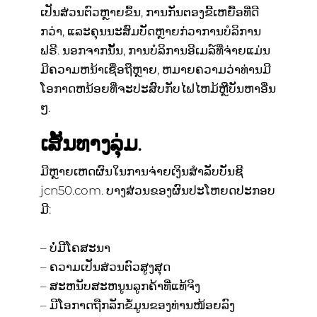
ເປັນສ່ວນຕົວຫຼາຍຂຶ້ນ, ການກັ່ນຕອງຂີ້ເຫຍື້ອທີ່ດີ
ກວ່າ, ແລະຄຸນນະສົມບັດຫຼາຍກ່ວາການບໍລິການ
ຟຣີ. ນອກຈາກນັ້ນ, ການບໍລິການອີເມລ໌ທີ່ຈ່າຍແມ່ນ
ມີຄວາມຫນ້າເຊື່ອຖືຫຼາຍ, ຫມາຍຄວາມວ່າທ່ານມີ
ໂອກາດຫນ້ອຍທີ່ຈະປະສົບກັບໄຟໄຫມ້ຫຼືບັນຫາອື່ນ
ໆ.
ເສັ້ນທາງລຸ່ມ.
ມີຫຼາຍເຫດຜົນໃນການຈ່າຍເງິນສໍາລັບບັນຊີ
jcn50.com. ບາງສ່ວນຂອງຜົນປະໂຫຍດປະກອບ
ມີ:
– ບໍ່ມີໂຄສະນາ
– ຄວາມເປັນສ່ວນຕົວສູງສຸດ
– ສະຫນັບສະຫນູນລູກຄ້າທີ່ແທ້ຈິງ
– ມີໂອກາດຖືກລັກຂໍ້ມູນຂອງທ່ານໜ້ອຍລົງ