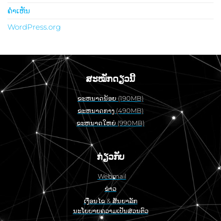
ຄໍາເຫັນ
WordPress.org
ສະໝັກດຽວນີ້
ຂະຫນາດນ້ອຍ (190MB)
ຂະຫນາດກາງ (490MB)
ຂະຫນາດໃຫຍ່ (990MB)
ກ່ຽວກັບ
Webmail
ຂ່າວ
ເງື່ອນໄຂ & ສັນຍາລັກ
ນະໂຍບາຍຄວາມເປັນສ່ວນຕົວ