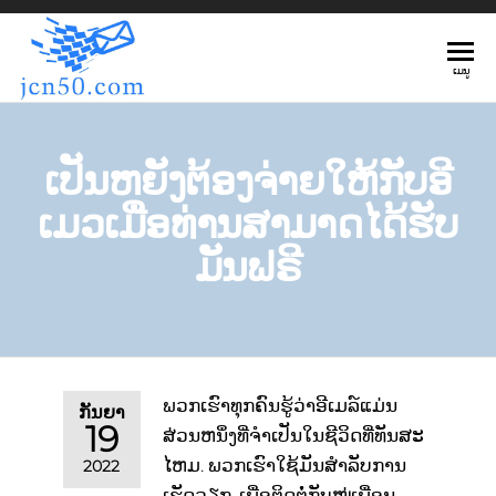
JCN50.COM
ເມນູ
ເປັນຫຍັງຕ້ອງຈ່າຍໃຫ້ກັບອີ
ເມວເມື່ອທ່ານສາມາດໄດ້ຮັບ
ມັນຟຣີ
ພວກເຮົາທຸກຄົນຮູ້ວ່າອີເມລ໌ແມ່ນ
ກັນຍາ
19
ສ່ວນຫນຶ່ງທີ່ຈໍາເປັນໃນຊີວິດທີ່ທັນສະ
ໄຫມ. ພວກເຮົາໃຊ້ມັນສໍາລັບການ
2022
ເຮັດວຽກ, ເພື່ອຕິດຕໍ່ກັບໝູ່ເພື່ອນ