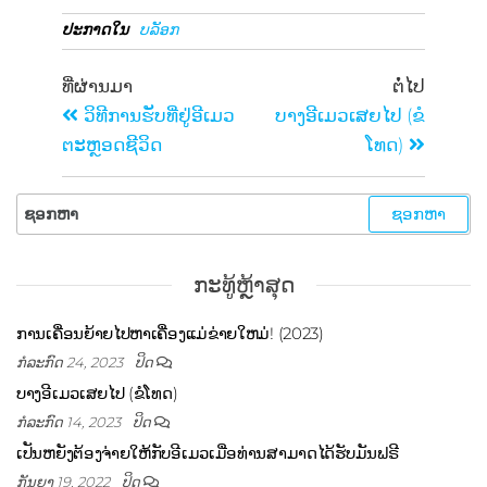
ປະກາດໃນ
ບລັອກ
ທີ່ຜ່ານມາ
ຕໍ່ໄປ
ວິທີການຮັບທີ່ຢູ່ອີເມວ
ບາງອີເມວເສຍໄປ (ຂໍ​
ຕະຫຼອດຊີວິດ
ໂທດ)
ກະ​ທູ້​ຫຼ້າ​ສຸດ
ການເຄື່ອນຍ້າຍໄປຫາເຄື່ອງແມ່ຂ່າຍໃຫມ່! (2023)
ກໍລະກົດ 24, 2023
ປິດ
ບາງອີເມວເສຍໄປ (ຂໍ​ໂທດ)
ກໍລະກົດ 14, 2023
ປິດ
ເປັນຫຍັງຕ້ອງຈ່າຍໃຫ້ກັບອີເມວເມື່ອທ່ານສາມາດໄດ້ຮັບມັນຟຣີ
ກັນຍາ 19, 2022
ປິດ