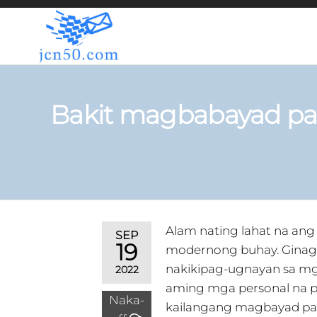
JCN50.COM
Bakit magbabayad pa
Alam nating lahat na ang
SEP
19
modernong buhay. Ginaga
nakikipag-ugnayan sa mg
2022
aming mga personal na p
Naka-
kailangang magbayad pa