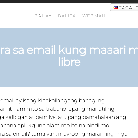
TAGAL
BAHAY
BALITA
WEBMAIL
ra sa email kung maaari 
libre
 email ay isang kinakailangang bahagi ng
mit namin ito sa trabaho, upang manatiling
a kaibigan at pamilya, at upang pamahalaan ang
ananalapi. Ngunit alam mo ba na hindi mo
ra sa email? tama yan, mayroong maraming mga