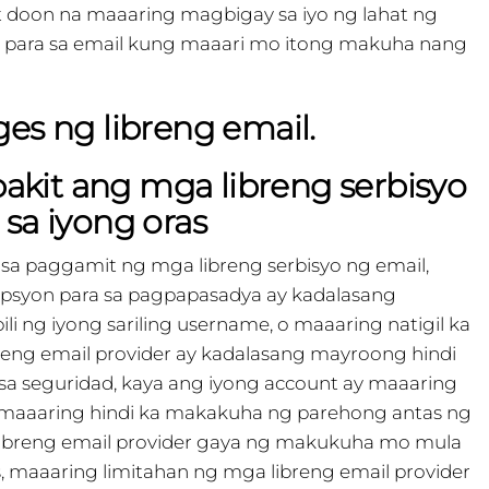
ut doon na maaaring magbigay sa iyo ng lahat ng
 para sa email kung maaari mo itong makuha nang
es ng libreng email.
bakit ang mga libreng serbisyo
t sa iyong oras
sa paggamit ng mga libreng serbisyo ng email,
psyon para sa pagpapasadya ay kadalasang
li ng iyong sariling username, o maaaring natigil ka
eng email provider ay kadalasang mayroong hindi
 seguridad, kaya ang iyong account ay maaaring
 maaaring hindi ka makakuha ng parehong antas ng
 libreng email provider gaya ng makukuha mo mula
s, maaaring limitahan ng mga libreng email provider