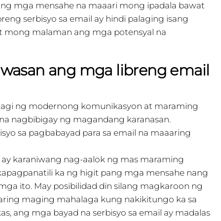
ang ng mga mensahe na maaari mong ipadala bawat
reng serbisyo sa email ay hindi palaging isang
at mong malaman ang mga potensyal na
iwasan ang mga libreng email
ahagi ng modernong komunikasyon at maraming
na nagbibigay ng magandang karanasan.
syo sa pagbabayad para sa email na maaaring
l ay karaniwang nag-aalok ng mas maraming
akapagpanatili ka ng higit pang mga mensahe nang
mga ito. May posibilidad din silang magkaroon ng
aring maging mahalaga kung nakikitungo ka sa
as, ang mga bayad na serbisyo sa email ay madalas