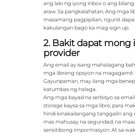
ang laki ng iyong inbox o ang bil
araw. Sa pangkalahatan, Ang mga lib
masamang pagpipilian, ngunit dap
kakulangan bago ka mag-sign up.
2. Bakit dapat mong 
provider
Ang email ay isang mahalagang b
mga libreng opsyon na magagamit 
Gayunpaman, may ilang mga benepi
katumbas ng halaga.
Ang mga bayad na serbisyo sa emai
storage kaysa sa mga libre, para m
hindi kinakailangang tanggalin ang 
mas mahusay na seguridad, na maa
sensitibong impormasyon. At sa wak