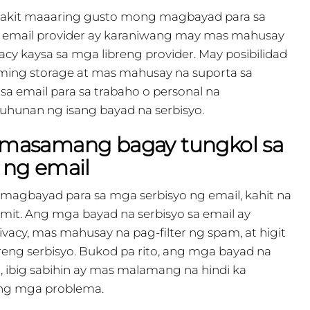
bakit maaaring gusto mong magbayad para sa
na email provider ay karaniwang may mas mahusay
cy kaysa sa mga libreng provider. May posibilidad
ing storage at mas mahusay na suporta sa
a email para sa trabaho o personal na
uhunan ng isang bayad na serbisyo.
amasamang bagay tungkol sa
 ng email
magbayad para sa mga serbisyo ng email, kahit na
it. Ang mga bayad na serbisyo sa email ay
vacy, mas mahusay na pag-filter ng spam, at higit
ng serbisyo. Bukod pa rito, ang mga bayad na
, ibig sabihin ay mas malamang na hindi ka
ng mga problema.