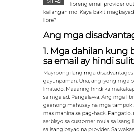
off
libreng email provider o
kailangan mo. Kaya bakit magbayad
libre?
Ang mga disadvantag
1. Mga dahilan kung 
sa email ay hindi suli
Mayroong ilang mga disadvantages 
gayunpaman. Una, ang iyong mga o
limitado. Maaaring hindi ka makakapi
sa mga ad. Pangalawa, Ang mga libr
gaanong mahusay na mga tampok sa
mas mahina sa pag-hack. Pangatlo,
serbisyo sa customer mula sa isang
sa isang bayad na provider. Sa waka