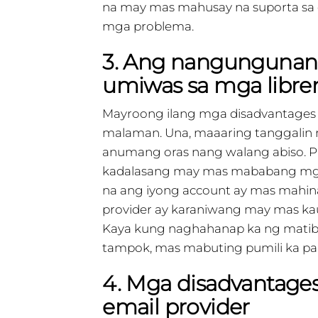
na may mas mahusay na suporta sa
mga problema.
3. Ang nangungunang
umiwas sa mga libren
Mayroong ilang mga disadvantages 
malaman. Una, maaaring tanggalin n
anumang oras nang walang abiso. P
kadalasang may mas mababang mga
na ang iyong account ay mas mahina
provider ay karaniwang may mas kau
Kaya kung naghahanap ka ng matibay
tampok, mas mabuting pumili ka par
4. Mga disadvantage
email provider