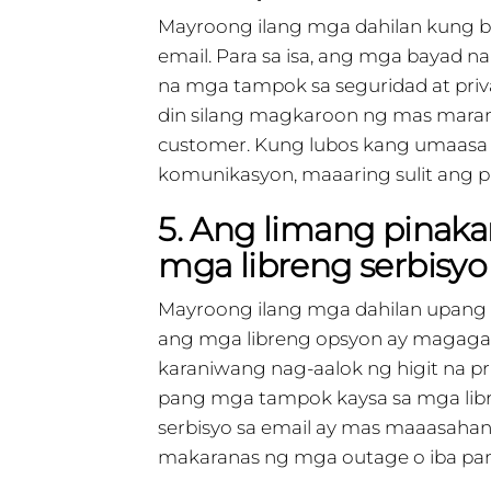
Mayroong ilang mga dahilan kung 
email. Para sa isa, ang mga bayad 
na mga tampok sa seguridad at priva
din silang magkaroon ng mas maram
customer. Kung lubos kang umaasa s
komunikasyon, maaaring sulit ang p
5. Ang limang pinak
mga libreng serbisyo
Mayroong ilang mga dahilan upang 
ang mga libreng opsyon ay magagam
karaniwang nag-aalok ng higit na pri
pang mga tampok kaysa sa mga libre
serbisyo sa email ay mas maaasahan
makaranas ng mga outage o iba pa