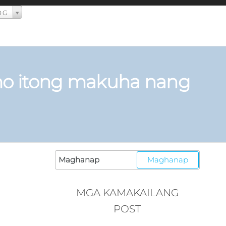
OG
mo itong makuha nang
MGA KAMAKAILANG
POST