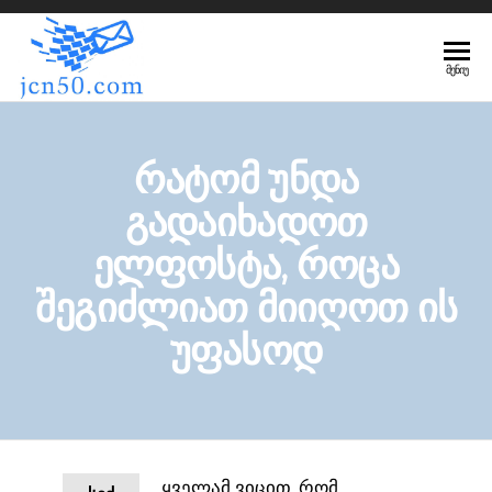
JCN50.COM
ᲛᲔᲜᲘᲣ
რატომ უნდა
გადაიხადოთ
ელფოსტა, როცა
შეგიძლიათ მიიღოთ ის
უფასოდ
ყველამ ვიცით, რომ