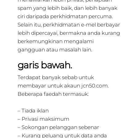
spam yang lebih baik, dan lebih banyak
ciri daripada perkhidmatan percuma.
Selain itu, perkhidmatan e-mel berbayar
lebih dipercayai, bermakna anda kurang
berkemungkinan mengalami
gangguan atau masalah lain.
garis bawah.
Terdapat banyak sebab untuk
membayar untuk akaun jcn50.com.
Beberapa faedah termasuk:
– Tiada iklan
– Privasi maksimum
– Sokongan pelanggan sebenar
– Kurang peluang untuk data anda