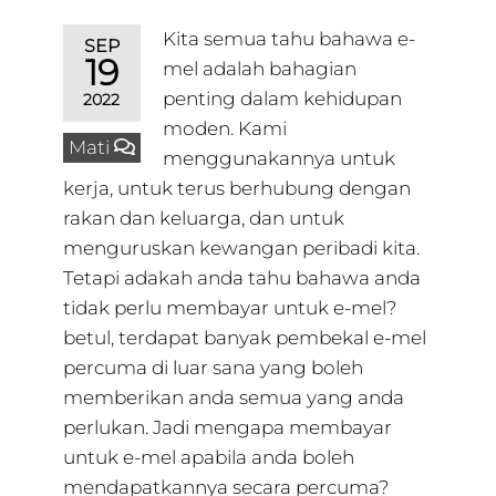
Kita semua tahu bahawa e-
SEP
19
mel adalah bahagian
penting dalam kehidupan
2022
moden. Kami
Mati
menggunakannya untuk
kerja, untuk terus berhubung dengan
rakan dan keluarga, dan untuk
menguruskan kewangan peribadi kita.
Tetapi adakah anda tahu bahawa anda
tidak perlu membayar untuk e-mel?
betul, terdapat banyak pembekal e-mel
percuma di luar sana yang boleh
memberikan anda semua yang anda
perlukan. Jadi mengapa membayar
untuk e-mel apabila anda boleh
mendapatkannya secara percuma?