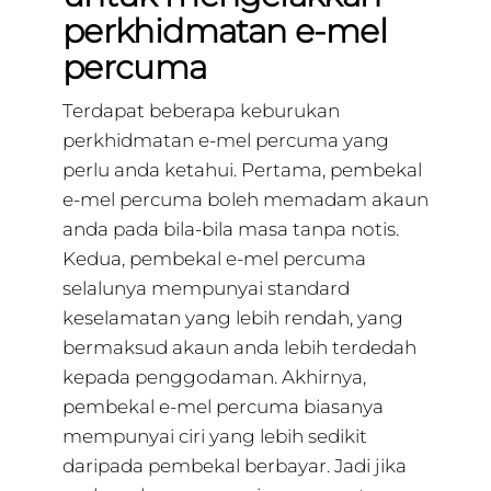
perkhidmatan e-mel
percuma
Terdapat beberapa keburukan
perkhidmatan e-mel percuma yang
perlu anda ketahui. Pertama, pembekal
e-mel percuma boleh memadam akaun
anda pada bila-bila masa tanpa notis.
Kedua, pembekal e-mel percuma
selalunya mempunyai standard
keselamatan yang lebih rendah, yang
bermaksud akaun anda lebih terdedah
kepada penggodaman. Akhirnya,
pembekal e-mel percuma biasanya
mempunyai ciri yang lebih sedikit
daripada pembekal berbayar. Jadi jika