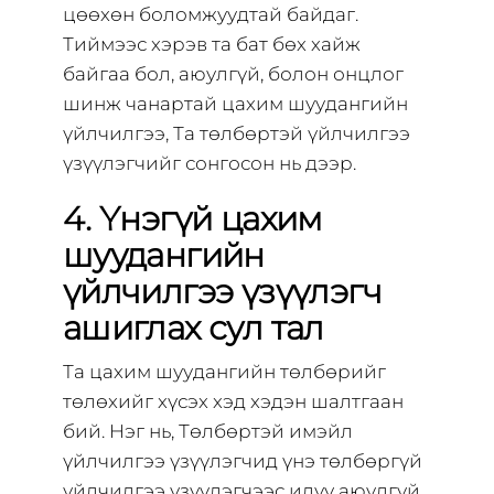
цөөхөн боломжуудтай байдаг.
Тиймээс хэрэв та бат бөх хайж
байгаа бол, аюулгүй, болон онцлог
шинж чанартай цахим шуудангийн
үйлчилгээ, Та төлбөртэй үйлчилгээ
үзүүлэгчийг сонгосон нь дээр.
4. Үнэгүй цахим
шуудангийн
үйлчилгээ үзүүлэгч
ашиглах сул тал
Та цахим шуудангийн төлбөрийг
төлөхийг хүсэх хэд хэдэн шалтгаан
бий. Нэг нь, Төлбөртэй имэйл
үйлчилгээ үзүүлэгчид үнэ төлбөргүй
үйлчилгээ үзүүлэгчээс илүү аюулгүй