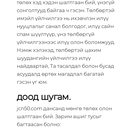
төлөх хэд хэдэн шалтгаан бий, үнэгүй
сонголтууд байгаа ч гэсэн. Төлбөртэй
имэйл үйлчилгээ нь ихэвчлэн илүү
нууцлалыг санал болгодог, илүү сайн
спам шүүлтүүр, үнэ төлбөргүй
үйлчилгээнээс илүү олон боломжууд.
Нэмж хэлэхэд, төлбөртэй цахим
шуудангийн үйлчилгээ илүү
найдвартай, Та тасалдал болон бусад
асуудалд өртөх магадлал багатай
гэсэн үг юм.
доод шугам.
jcn50.com дансанд мөнгө төлөх олон
шалтгаан бий. Зарим ашиг тусыг
багтаасан болно: