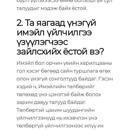
бүртгүүлэхээсээ өмнө болзошгүй сул
талуудыг мэдэж байх ёстой.
2. Та яагаад үнэгүй
имэйл үйлчилгээ
үзүүлэгчээс
зайлсхийх ёстой вэ?
Имэйл бол орчин үеийн харилцааны
гол хэсэг бөгөөд сайн туршлага өгөх
олон үнэгүй сонголтууд байдаг. Гэсэн
хэдий ч, Имэйлийн төлбөрийг
төлөхөд үнэ цэнэтэй байж болох
зарим давуу талууд байдаг.
Төлбөртэй цахим шуудангийн
үйлчилгээнүүд нь ихэвчлэн үнэ
төлбөргүй үйлчилгээнээс илүү их