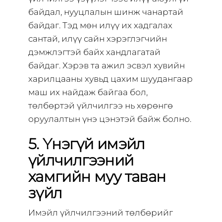
байдал, нууцлалын шинж чанартай
байдаг. Тэд мөн илүү их хадгалах
сантай, илүү сайн хэрэглэгчийн
дэмжлэгтэй байх хандлагатай
байдаг. Хэрэв та ажил эсвэл хувийн
харилцааны хувьд цахим шуудангаар
маш их найдаж байгаа бол,
төлбөртэй үйлчилгээ нь хөрөнгө
оруулалтын үнэ цэнэтэй байж болно.
5. Үнэгүй имэйл
үйлчилгээний
хамгийн муу таван
зүйл
Имэйл үйлчилгээний төлбөрийг