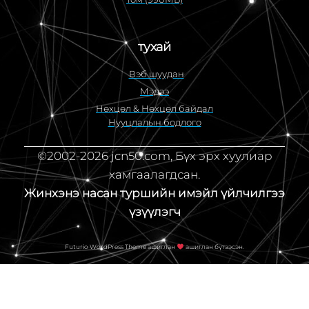
тухай
Вэб шуудан
Мэдээ
Нөхцөл & Нөхцөл байдал
Нууцлалын бодлого
©2002-2026 jcn50.com, Бүх эрх хуулиар
хамгаалагдсан.
Жинхэнэ насан туршийн имэйл үйлчилгээ
үзүүлэгч
Futurio WordPress Theme ашиглан
ашиглан бүтээсэн.