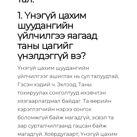
1. Үнэгүй цахим
шуудангийн
үйлчилгээ яагаад
таны цагийг
үнэлдэггүй вэ?
Үнэгүй цахим шуудангийн
үйлчилгээг ашиглах нь сул талуудтай,
Гэсэн хэдий ч. Эхлээд, Таны
тохируулах сонголтууд ихэвчлэн
хязгаарлагдмал байдаг. Та өөрийн
хэрэглэгчийн нэрээ сонгох
боломжгүй байж магадгүй, эсвэл та
зар сурталчилгаанд гацсан байж
магадгүй. Хоёрдугаарт, Үнэгүй цахим