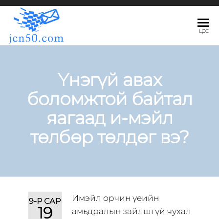
JCN50.COM
ЦЭС
Үнэгүй авах
боломжтой байтал
яагаад и-мэйл
төлбөр төлдөг вэ?
Имэйл орчин үеийн
9-Р САР
19
амьдралын зайлшгүй чухал