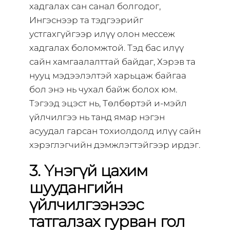
хадгалах сан санал болгодог,
Ингэснээр та тэдгээрийг
устгахгүйгээр илүү олон мессеж
хадгалах боломжтой. Тэд бас илүү
сайн хамгаалалттай байдаг, Хэрэв та
нууц мэдээлэлтэй харьцаж байгаа
бол энэ нь чухал байж болох юм.
Тэгээд эцэст нь, Төлбөртэй и-мэйл
үйлчилгээ нь танд ямар нэгэн
асуудал гарсан тохиолдолд илүү сайн
хэрэглэгчийн дэмжлэгтэйгээр ирдэг.
3. Үнэгүй цахим
шуудангийн
үйлчилгээнээс
татгалзах гурван гол