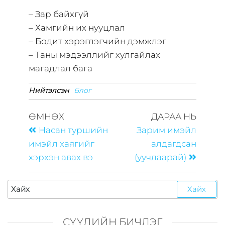
– Зар байхгүй
– Хамгийн их нууцлал
– Бодит хэрэглэгчийн дэмжлэг
– Таны мэдээллийг хулгайлах
магадлал бага
Нийтэлсэн
Блог
ӨМНӨХ
ДАРАА НЬ
Насан туршийн
Зарим имэйл
имэйл хаягийг
алдагдсан
хэрхэн авах вэ
(уучлаарай)
СҮҮЛИЙН БИЧЛЭГ