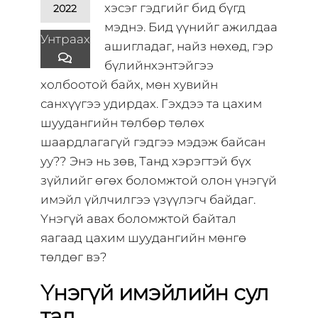
хэсэг гэдгийг бид бүгд
2022
мэднэ. Бид үүнийг ажилдаа
Унтраах
ашигладаг, найз нөхөд, гэр
бүлийнхэнтэйгээ
холбоотой байх, мөн хувийн
санхүүгээ удирдах. Гэхдээ та цахим
шуудангийн төлбөр төлөх
шаардлагагүй гэдгээ мэдэж байсан
уу?? Энэ нь зөв, Танд хэрэгтэй бүх
зүйлийг өгөх боломжтой олон үнэгүй
имэйл үйлчилгээ үзүүлэгч байдаг.
Үнэгүй авах боломжтой байтал
яагаад цахим шуудангийн мөнгө
төлдөг вэ?
Үнэгүй имэйлийн сул
тал.