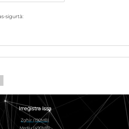
s-sigurtà:
Irreġistra Issa
Żgħir (190MB)
Medju (490MB)