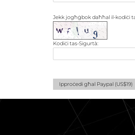
Jekk jogħġbok daħħal il-kodiċi ta
Kodiċi tas-Sigurtà:
Ipproċedi għal Paypal (US$19)