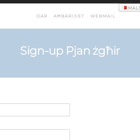
MAL
DAR
AĦBARIJIET
WEBMAIL
Sign-up Pjan żgħir