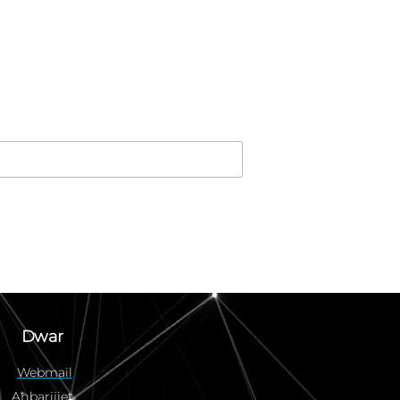
Dwar
Webmail
Aħbarijiet