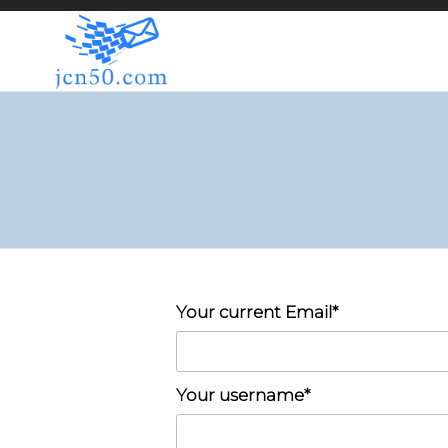
JCN50.COM
Your current Email*
Your username*