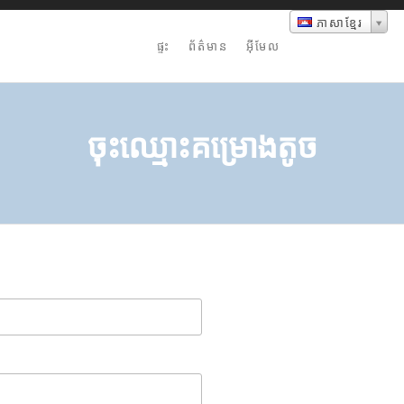
ភាសាខ្មែរ
ផ្ទះ
ព័ត៌មាន
អ៊ីមែល
ចុះឈ្មោះគម្រោងតូច