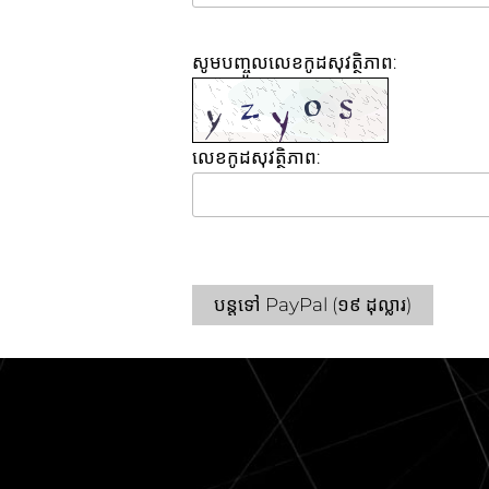
សូមបញ្ចូលលេខកូដសុវត្ថិភាព:
លេខកូដសុវត្ថិភាព:
បន្តទៅ PayPal (១៩ ដុល្លារ)