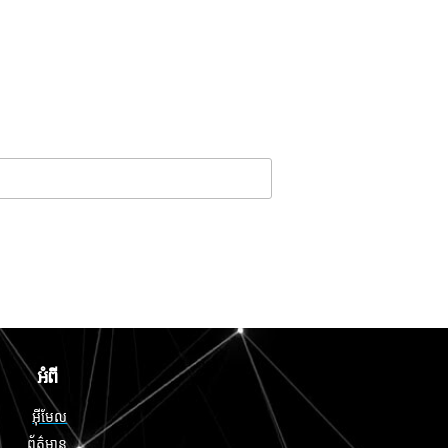
អំពី
អ៊ីមែល
ព័ត៌មាន