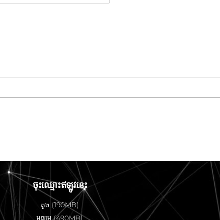
ចុះឈ្មោះឥឡូវនេះ
តូច (190MB)
មធ្យម (490MB)