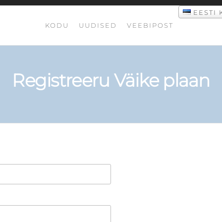
EESTI 
KODU
UUDISED
VEEBIPOST
Registreeru Väike plaan