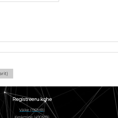
rit)
Registreeru kohe
Väike (190MB)
Keskmine (490MB)