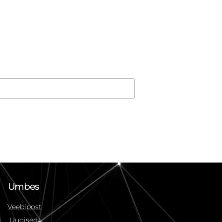
Umbes
Veebipost
Uudised