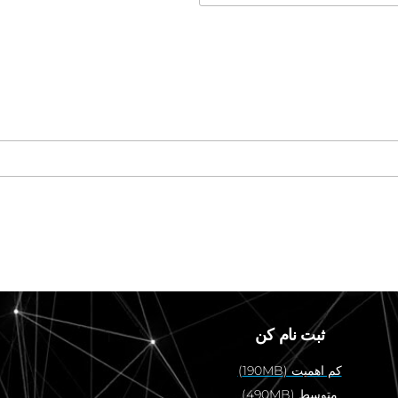
ثبت نام کن
کم اهمیت (190MB)
متوسط (490MB)