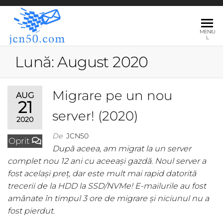
JCN50.COM
MENIU
L
Lună:
August 2020
Migrare pe un nou
AUG
21
server! (2020)
2020
De
JCN50
Oprit
După aceea, am migrat la un server
complet nou 12 ani cu aceeași gazdă. Noul server a
fost același preț, dar este mult mai rapid datorită
trecerii de la HDD la SSD/NVMe! E-mailurile au fost
amânate în timpul 3 ore de migrare și niciunul nu a
fost pierdut.