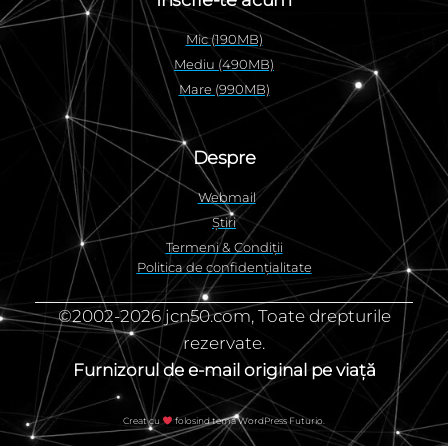
Inscrie-te acum
Mic (190MB)
Mediu (490MB)
Mare (990MB)
Despre
Webmail
Știri
Termeni & Condiții
Politica de confidențialitate
©2002-2026 jcn50.com, Toate drepturile
rezervate.
Furnizorul de e-mail original pe viață
Creat cu
folosind tema WordPress Futurio.