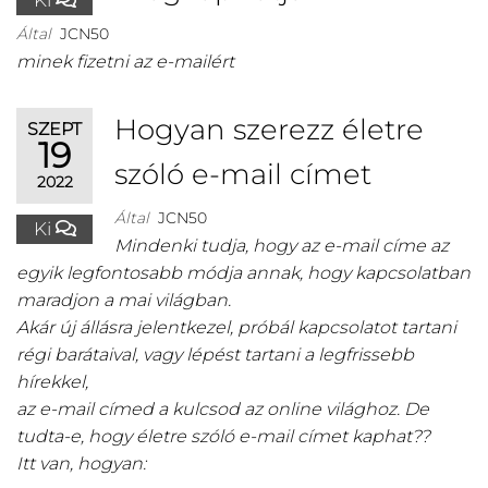
Ki
Által
JCN50
minek fizetni az e-mailért
Hogyan szerezz életre
SZEPT
19
szóló e-mail címet
2022
Által
JCN50
Ki
Mindenki tudja, hogy az e-mail címe az
egyik legfontosabb módja annak, hogy kapcsolatban
maradjon a mai világban.
Akár új állásra jelentkezel, próbál kapcsolatot tartani
régi barátaival, vagy lépést tartani a legfrissebb
hírekkel,
az e-mail címed a kulcsod az online világhoz. De
tudta-e, hogy életre szóló e-mail címet kaphat??
Itt van, hogyan: