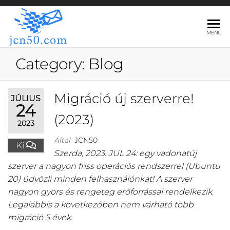
JCN50.COM
MENÜ
Category
:
Blog
Migráció új szerverre!
JÚLIUS
24
(2023)
2023
Által
JCN50
Ki
Szerda, 2023. JUL 24: egy vadonatúj
szerver a nagyon friss operációs rendszerrel (Ubuntu
20) üdvözli minden felhasználónkat! A szerver
nagyon gyors és rengeteg erőforrással rendelkezik.
Legalábbis a következőben nem várható több
migráció 5 évek.