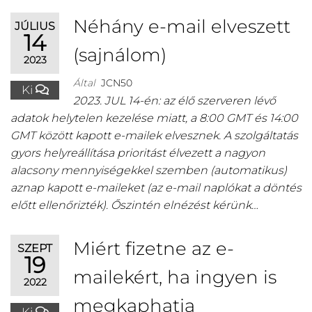
Néhány e-mail elveszett
JÚLIUS
14
(sajnálom)
2023
Által
JCN50
Ki
2023. JUL 14-én: az élő szerveren lévő
adatok helytelen kezelése miatt, a 8:00 GMT és 14:00
GMT között kapott e-mailek elvesznek. A szolgáltatás
gyors helyreállítása prioritást élvezett a nagyon
alacsony mennyiségekkel szemben (automatikus)
aznap kapott e-maileket (az e-mail naplókat a döntés
előtt ellenőrizték). Őszintén elnézést kérünk…
Miért fizetne az e-
SZEPT
19
mailekért, ha ingyen is
2022
megkaphatja