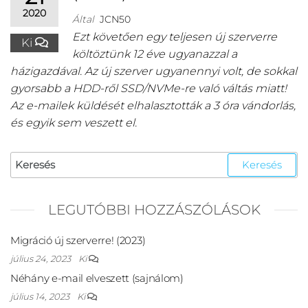
2020
Által
JCN50
Ezt követően egy teljesen új szerverre
Ki
költöztünk 12 éve ugyanazzal a
házigazdával. Az új szerver ugyanennyi volt, de sokkal
gyorsabb a HDD-ről SSD/NVMe-re való váltás miatt!
Az e-mailek küldését elhalasztották a 3 óra vándorlás,
és egyik sem veszett el.
LEGUTÓBBI HOZZÁSZÓLÁSOK
Migráció új szerverre! (2023)
július 24, 2023
Ki
Néhány e-mail elveszett (sajnálom)
július 14, 2023
Ki