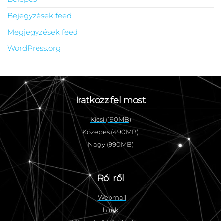
Bejegyzések feed
Megjegyzések feed
WordPress.org
Iratkozz fel most
Kicsi (190MB)
Közepes (490MB)
Nagy (990MB)
Ról ről
Webmail
hírek